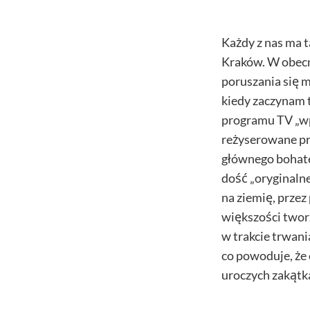
Każdy z nas ma t
Kraków. W obecn
poruszania się m
kiedy zaczynam 
programu TV „wp
reżyserowane pr
głównego bohater
dość „oryginalne
na ziemię, prze
większości tworz
w trakcie trwani
co powoduje, że 
uroczych zakątk