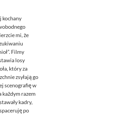
ój kochany
 swobodnego
erzcie mi, że
szukiwaniu
ioł”. Filmy
stawia losy
ła, który za
zchnie zsyłają go
ej scenografię w
za każdym razem
stawały kadry,
 spaceruję po