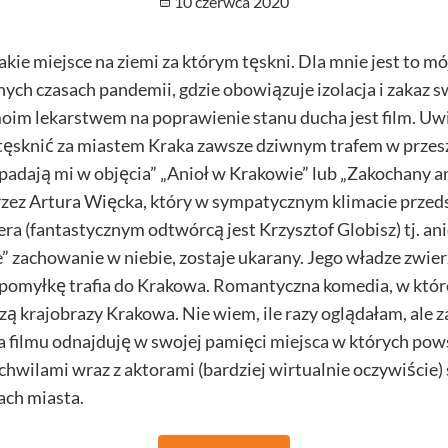
Opublikowano
10 czerwca 2020
akie miejsce na ziemi za którym tęskni. Dla mnie jest to m
ych czasach pandemii, gdzie obowiązuje izolacja i zakaz
oim lekarstwem na poprawienie stanu ducha jest film. Uwi
tęsknić za miastem Kraka zawsze dziwnym trafem w prze
adają mi w objęcia” „Anioł w Krakowie” lub „Zakochany an
zez Artura Więcka, który w sympatycznym klimacie przed
a (fantastycznym odtwórcą jest Krzysztof Globisz) tj. anio
” zachowanie w niebie, zostaje ukarany. Jego władze zwier
z pomyłkę trafia do Krakowa. Romantyczna komedia, w któr
ą krajobrazy Krakowa. Nie wiem, ile razy oglądałam, ale 
a filmu odnajduję w swojej pamięci miejsca w których pow
chwilami wraz z aktorami (bardziej wirtualnie oczywiście)
ach miasta.