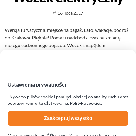
Opublikowano
16 lipca 2017
Wersja turystyczna, miejsce na bagaż. Lato, wakacje, podróż
do Krakowa. Pięknie! Pomału nadchodzi czas na zmianę
mojego codziennego pojazdu. Wózek z napędem
elektrycznym - tak uważam. Nie spodziewałam się, na rynku
są dostępne naprawdę super “pojazdy”.
Czytaj dalej
na temat Szybciej i lżej 
Ustawienia prywatności
Używamy plików cookie i pamięci lokalnej do analizy ruchu oraz
poprawy komfortu użytkowania.
Polityka cookies
.
Zaakceptuj wszystko
Masz prawo odmówić śledzenia. W przypadku odrzucenia