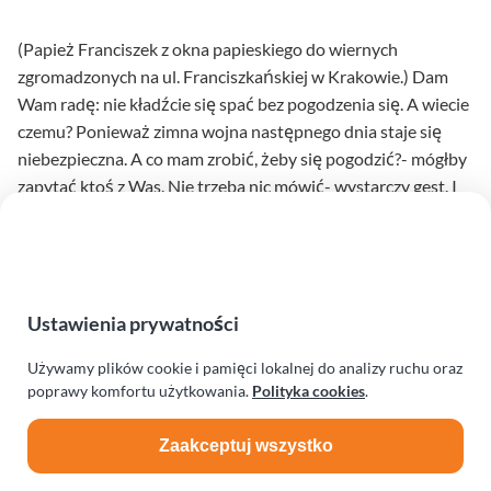
(Papież Franciszek z okna papieskiego do wiernych
zgromadzonych na ul. Franciszkańskiej w Krakowie.) Dam
Wam radę: nie kładźcie się spać bez pogodzenia się. A wiecie
czemu? Ponieważ zimna wojna następnego dnia staje się
niebezpieczna. A co mam zrobić, żeby się pogodzić?- mógłby
zapytać ktoś z Was. Nie trzeba nic mówić- wystarczy gest. I
tyle. I już jest zgoda. Gdzie jest miłość, jeden gest wszystko
załatwia.
Czytaj dalej
na temat Trzy proste sło
Ustawienia prywatności
Używamy plików cookie i pamięci lokalnej do analizy ruchu oraz
poprawy komfortu użytkowania.
Polityka cookies
.
Zaakceptuj wszystko