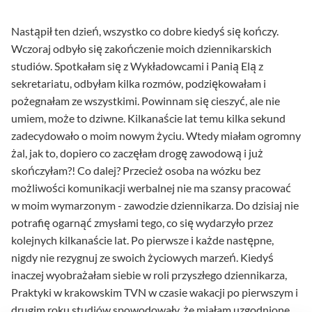
Nastąpił ten dzień, wszystko co dobre kiedyś się kończy.
Wczoraj odbyło się zakończenie moich dziennikarskich
studiów. Spotkałam się z Wykładowcami i Panią Elą z
sekretariatu, odbyłam kilka rozmów, podziękowałam i
pożegnałam ze wszystkimi. Powinnam się cieszyć, ale nie
umiem, może to dziwne. Kilkanaście lat temu kilka sekund
zadecydowało o moim nowym życiu. Wtedy miałam ogromny
żal, jak to, dopiero co zaczęłam drogę zawodową i już
skończyłam?! Co dalej? Przecież osoba na wózku bez
możliwości komunikacji werbalnej nie ma szansy pracować
w moim wymarzonym - zawodzie dziennikarza. Do dzisiaj nie
potrafię ogarnąć zmysłami tego, co się wydarzyło przez
kolejnych kilkanaście lat. Po pierwsze i każde następne,
nigdy nie rezygnuj ze swoich życiowych marzeń. Kiedyś
inaczej wyobrażałam siebie w roli przyszłego dziennikarza,
Praktyki w krakowskim TVN w czasie wakacji po pierwszym i
drugim roku studiów spowodowały, że miałam uzgodnione