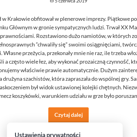
Opublikowano
5 czerwca 2019
 w Krakowie obfitował w plenerowe imprezy. Piątkowe p
nku Głównym w gronie sympatycznych ludzi. Trwał XX Ma
sprawnościami. Rozstawiono dużo namiotów, w których z
ełnosprawnych ”chwaliły się” swoimi osiągnięciami, twórc
 Własne przeżycia, przekonały mnie nie raz, ile trzeba włoż
li a często wiele łez, aby wykonać prozaiczną czynność, kt
onujemy właściwie prawie automatycznie. Dużym zainte
zna drużyna szachistów, która zapraszała do wspólnej gry. 
zaskoczeniem był widok ustawionej kolejki chętnych. Niez
mecz koszykówki, warunkiem udziału w grze było poruszani
Czytaj dalej
na temat Weekend w 
Ustawienia prywatności