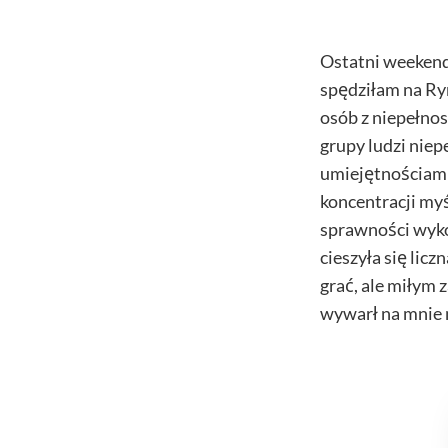
Ostatni weekend
spędziłam na Ry
osób z niepełno
grupy ludzi niep
umiejętnościami.
koncentracji myś
sprawności wyk
cieszyła się lic
grać, ale miłym 
wywarł na mnie 