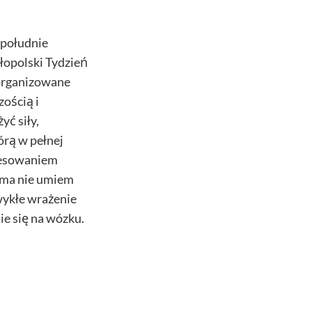
opołudnie
łopolski Tydzień
organizowane
zością i
yć siły,
órą w pełnej
resowaniem
Sama nie umiem
wykłe wrażenie
e się na wózku.
plenerze