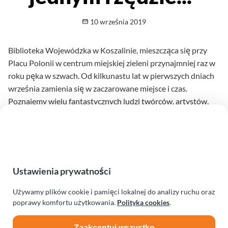
Opublikowano
10 września 2019
Biblioteka Wojewódzka w Koszalinie, mieszcząca się przy
Placu Polonii w centrum miejskiej zieleni przynajmniej raz w
roku pęka w szwach. Od kilkunastu lat w pierwszych dniach
września zamienia się w zaczarowane miejsce i czas.
Poznajemy wielu fantastycznych ludzi twórców, artystów,
sportowców - ich losy pokazane w kadrze filmowym
(zwycięzców i pokonanych), które reżyseruje często samo
życie.
Czytaj dalej
na temat "Wszyscy razem 
Ustawienia prywatności
Używamy plików cookie i pamięci lokalnej do analizy ruchu oraz
poprawy komfortu użytkowania.
Polityka cookies
.
Zaakceptuj wszystko