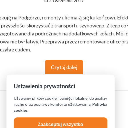
Opublikowano
23 września 2017
kuję na Podgórzu, remonty ulic mają się ku końcowi. Efe
przyszłości skorzystać z transportu szynowego. Z tego co
rzygotowane dla podróżnych na dodatkowych kołach. Mój dz
owa nie był łatwy. Przeprawa przez remontowane ulice pr
czyła z cudem.
Czytaj dalej
na temat Windą do...
Ustawienia prywatności
Używamy plików cookie i pamięci lokalnej do analizy
ruchu oraz poprawy komfortu użytkowania.
Polityka
cookies
.
Zaakceptuj wszystko