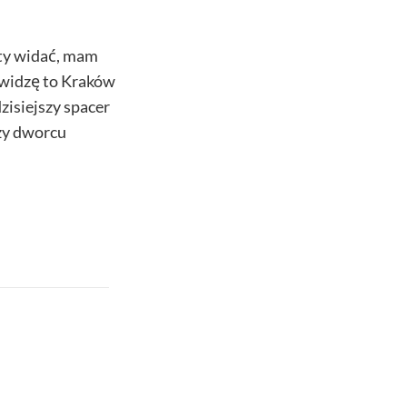
kty widać, mam
 widzę to Kraków
isiejszy spacer
zy dworcu