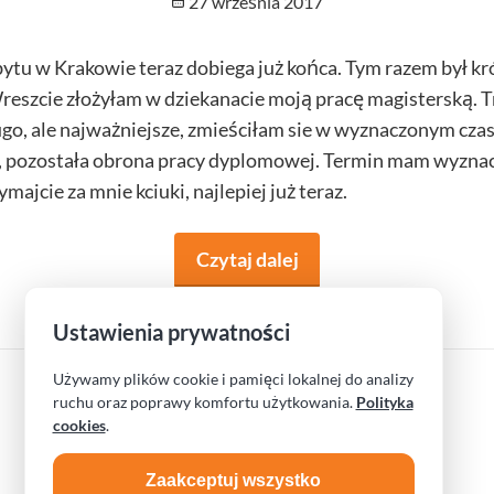
Opublikowano
27 września 2017
tu w Krakowie teraz dobiega już końca. Tym razem był krót
reszcie złożyłam w dziekanacie moją pracę magisterską. T
go, ale najważniejsze, zmieściłam sie w wyznaczonym czas
 pozostała obrona pracy dyplomowej. Termin mam wyzna
majcie za mnie kciuki, najlepiej już teraz.
Czytaj dalej
na temat Praca i relak
Ustawienia prywatności
Używamy plików cookie i pamięci lokalnej do analizy
ruchu oraz poprawy komfortu użytkowania.
Polityka
cookies
.
Zaakceptuj wszystko