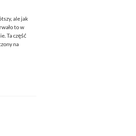
szy, ale jak
rwało to w
ie. Ta część
czony na
s