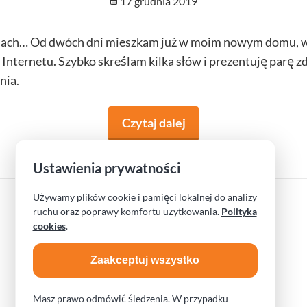
Opublikowano
17 grudnia 2019
onach… Od dwóch dni mieszkam już w moim nowym domu,
Internetu. Szybko skreślam kilka słów i prezentuję parę z
nia.
Czytaj dalej
na temat Radość przy
Ustawienia prywatności
Używamy plików cookie i pamięci lokalnej do analizy
ruchu oraz poprawy komfortu użytkowania.
Polityka
cookies
.
Zaakceptuj wszystko
Obserwuj na Facebook
Obserwuj na Instagram
Czytaj przez RSS
Masz prawo odmówić śledzenia. W przypadku
© 2026 – Agata Krokosz