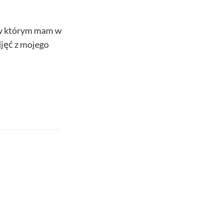
 w którym mam w
djęć z mojego
duszona smutkiem