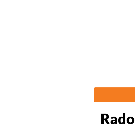
AntyBariera Dziennikarska
Rado