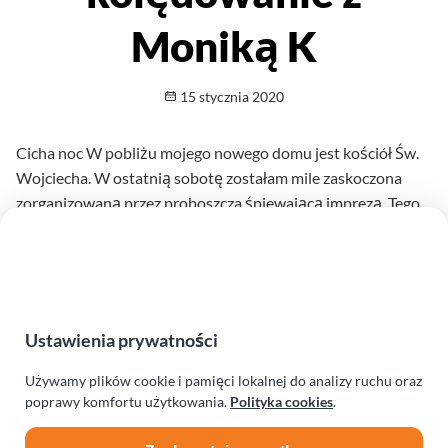
Moniką K
Opublikowano
15 stycznia 2020
Cicha noc W pobliżu mojego nowego domu jest kościół Św.
Wojciecha. W ostatnią sobotę zostałam mile zaskoczona
zorganizowaną przez proboszcza śpiewającą imprezą. Tego
wieczoru z liczną publicznością i zaproszonym gościem
Moniką Kuszyńską wspólnie kolędowaliśmy. Integracja Ty i
Ja - Pięć lat temu
Czytaj dalej
na temat Wspólne kolędo
Ustawienia prywatności
Używamy plików cookie i pamięci lokalnej do analizy ruchu oraz
poprawy komfortu użytkowania.
Polityka cookies
.