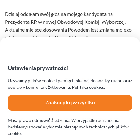
Dzisiaj oddałam swój głos na mojego kandydata na
Prezydenta RP, w nowej Obwodowej Komisji Wyborczej.
Aktualne miejsce głosowania Powodem jest zmiana mojego
miejsca zameldowania. I już… 1 I już… 2
Czytaj dalej
na temat Moje głosowani
Ustawienia prywatności
Używamy plików cookie i pamięci lokalnej do analizy ruchu oraz
poprawy komfortu użytkowania.
Polityka cookies
.
Zaakceptuj wszystko
Masz prawo odmówić śledzenia. W przypadku odrzucenia
Obserwuj na Facebook
Obserwuj na Instagram
Czytaj przez RSS
będziemy używać wyłącznie niezbędnych technicznych plików
© 2026 – Agata Krokosz
cookie.