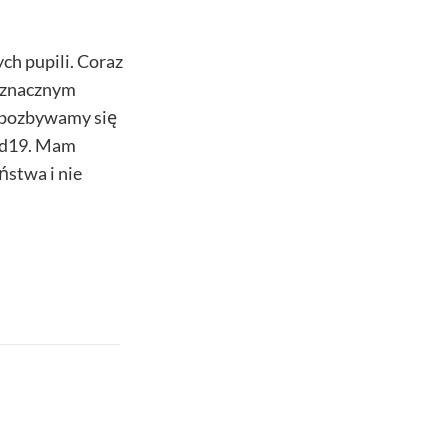
h pupili. Coraz
w znacznym
 pozbywamy się
vid19. Mam
ństwa i nie
ki - ujemne