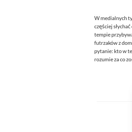
W medialnych ty
częściej słychać
tempie przybywa
futrzaków z dom
pytanie: kto w te
rozumie za co zo