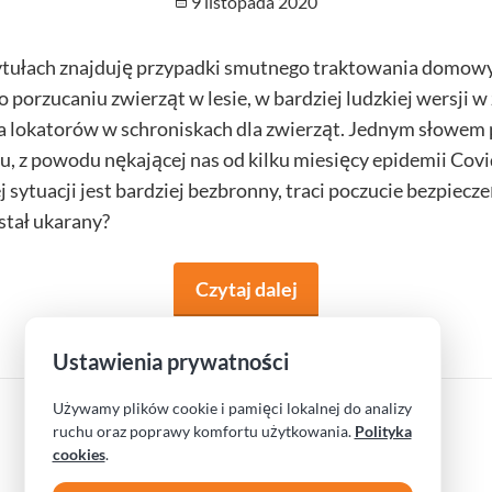
Opublikowano
9 listopada 2020
tułach znajduję przypadki smutnego traktowania domowyc
 o porzucaniu zwierząt w lesie, w bardziej ludzkiej wersji 
 lokatorów w schroniskach dla zwierząt. Jednym słowem
u, z powodu nękającej nas od kilku miesięcy epidemii Co
j sytuacji jest bardziej bezbronny, traci poczucie bezpiecze
stał ukarany?
Czytaj dalej
na temat Nasze futrza
Ustawienia prywatności
Używamy plików cookie i pamięci lokalnej do analizy
ruchu oraz poprawy komfortu użytkowania.
Polityka
cookies
.