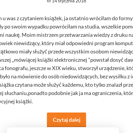
Opublikowano
14 stycznia 2018
 u was z czytaniem książek, ja ostatnio wróciłam do form
gdy po swoim wypadku powróciłam na studia, wszelkie pom
 mi naukę. Moim mistrzem przetwarzania wiedzy z druku n
złowiek niewidzący, który miał odpowiedni program kompu
zątkowo miały służyć przede wszystkim osobom niewidz
wszej „mówiącej książki elektronicznej ”powstał dosyć d
a fonografu, jeszcze w XIX wieku, stworzył urządzenie, kt
było na mówienie do osób niedowidzących, bez wysiłku z i
książka czytana może służyć każdemu, kto tylko znalazł pr
j słuchaniu,ponadto podobnie jak ja ma ograniczenia, któ
cyjnej książki.
Czytaj dalej
na temat Książki czyta