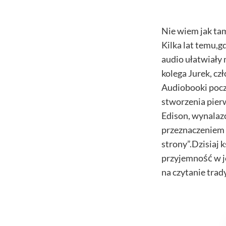
Nie wiem jak tam
Kilka lat temu,
audio ułatwiały
kolega Jurek, c
Audiobooki poc
stworzenia pier
Edison, wynalazc
przeznaczeniem 
strony”.Dzisiaj 
przyjemność w je
na czytanie trady