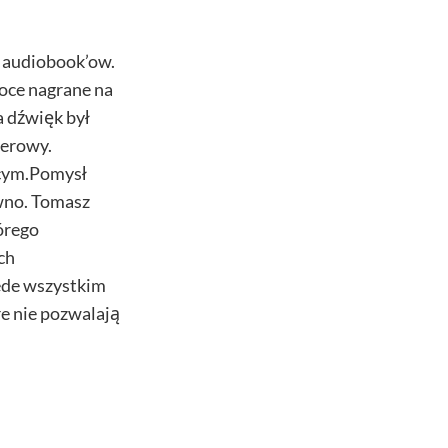
y audiobook’ow.
oce nagrane na
a dźwięk był
terowy.
ącym.Pomysł
awno. Tomasz
órego
ch
zede wszystkim
re nie pozwalają
ne na głos