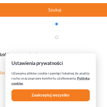
Szukaj
zić frazę wyszukania
Ustawienia prywatności
Szukaj na stronie
Używamy plików cookie i pamięci lokalnej do analizy
ruchu oraz poprawy komfortu użytkowania.
Polityka
cookies
.
Zaakceptuj wszystko
Obserwuj na Facebook
Obserwuj na Instagram
Czytaj przez RSS