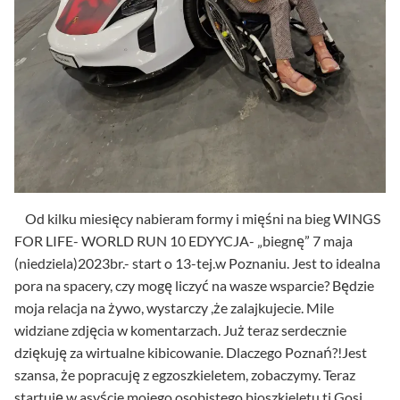
Od kilku miesięcy nabieram formy i mięśni na bieg WINGS
FOR LIFE- WORLD RUN 10 EDYYCJA- „biegnę” 7 maja
(niedziela)2023br.- start o 13-tej.w Poznaniu. Jest to idealna
pora na spacery, czy mogę liczyć na wasze wsparcie? Będzie
moja relacja na żywo, wystarczy ,że zalajkujecie. Mile
widziane zdjęcia w komentarzach. Już teraz serdecznie
dziękuję za wirtualne kibicowanie. Dlaczego Poznań?!Jest
szansa, że popracuję z egzoszkieletem, zobaczymy. Teraz
startuję w asyście mojego osobistego bioszkieletu tj.Gosi.