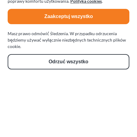
poprawy komfortu użytkowania.
Polityka cookies
.
Zaakceptuj wszystko
Masz prawo odmówić śledzenia. W przypadku odrzucenia
będziemy używać wyłącznie niezbędnych technicznych plików
cookie.
Odrzuć wszystko
Tagi:
#
koszalin
#
niedziela
Udostępnij:
Udostępnij na
Facebook
Udostępnij przez
WhatsApp
Udostępnij p
Email