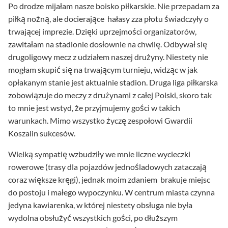
Po drodze mijałam nasze boisko piłkarskie. Nie przepadam za
piłką nożną, ale docierające hałasy zza płotu świadczyły o
trwającej imprezie. Dzięki uprzejmości organizatorów,
zawitałam na stadionie dosłownie na chwilę. Odbywał się
drugoligowy mecz z udziałem naszej drużyny. Niestety nie
mogłam skupić się na trwającym turnieju, widząc w jak
opłakanym stanie jest aktualnie stadion. Druga liga piłkarska
zobowiązuje do meczy z drużynami z całej Polski, skoro tak
to mnie jest wstyd, że przyjmujemy gości w takich
warunkach. Mimo wszystko życzę zespołowi Gwardii
Koszalin sukcesów.
Wielką sympatię wzbudziły we mnie liczne wycieczki
rowerowe (trasy dla pojazdów jednośladowych zataczają
coraz większe kręgi), jednak moim zdaniem brakuje miejsc
do postoju i małego wypoczynku. W centrum miasta czynna
jedyna kawiarenka, w której niestety obsługa nie była
wydolna obsłużyć wszystkich gości, po dłuższym