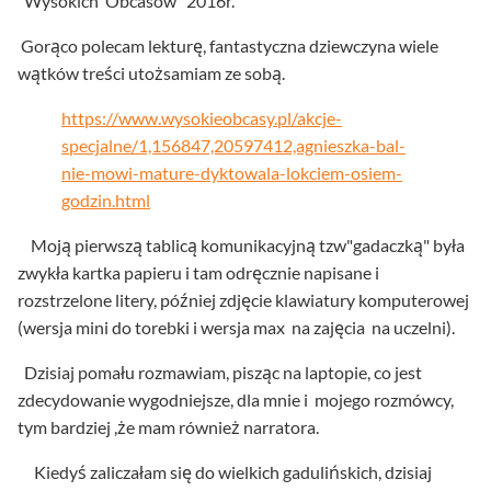
“Wysokich Obcasów” 2016r.
Gorąco polecam lekturę, fantastyczna dziewczyna wiele
wątków treści utożsamiam ze sobą.
https://www.wysokieobcasy.pl/akcje-
specjalne/1,156847,20597412,agnieszka-bal-
nie-mowi-mature-dyktowala-lokciem-osiem-
godzin.html
Moją pierwszą tablicą komunikacyjną tzw"gadaczką" była
zwykła kartka papieru i tam odręcznie napisane i
rozstrzelone litery, później zdjęcie klawiatury komputerowej
(wersja mini do torebki i wersja max na zajęcia na uczelni).
Dzisiaj pomału rozmawiam, pisząc na laptopie, co jest
zdecydowanie wygodniejsze, dla mnie i mojego rozmówcy,
tym bardziej ,że mam również narratora.
Kiedyś zaliczałam się do wielkich gadulińskich, dzisiaj