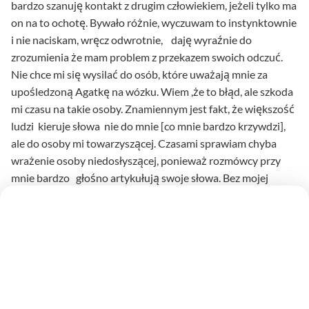
bardzo szanuję kontakt z drugim człowiekiem, jeżeli tylko ma
on na to ochotę. Bywało różnie, wyczuwam to instynktownie
i nie naciskam, wręcz odwrotnie, daję wyraźnie do
zrozumienia że mam problem z przekazem swoich odczuć.
Nie chce mi się wysilać do osób, które uważają mnie za
upośledzoną Agatkę na wózku. Wiem ,że to błąd, ale szkoda
mi czasu na takie osoby. Znamiennym jest fakt, że większość
ludzi kieruje słowa nie do mnie [co mnie bardzo krzywdzi],
ale do osoby mi towarzyszącej. Czasami sprawiam chyba
wrażenie osoby niedosłyszącej, ponieważ rozmówcy przy
mnie bardzo głośno artykułują swoje słowa. Bez mojej
gadaczki właściwie nic nie miałoby znaczenia, wówczas moje
życie całkowicie straciłoby sens.
Człowiek bez barier według Agnieszki to ktoś kto pogodził
się ze swoją niepełnosprawnością. Mnie wciąż przychodzi
to bardzo trudno, raz jest lepiej, raz do d…, ale tak do końca
to chyba nigdy z tym się nie pogodzę. Walczę o