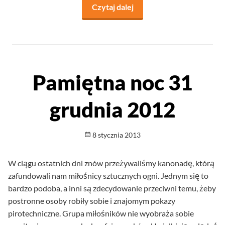
Czytaj dalej
na temat Nowy system we
Pamiętna noc 31
grudnia 2012
Opublikowano
8 stycznia 2013
W ciągu ostatnich dni znów przeżywaliśmy kanonadę, którą
zafundowali nam miłośnicy sztucznych ogni. Jednym się to
bardzo podoba, a inni są zdecydowanie przeciwni temu, żeby
postronne osoby robiły sobie i znajomym pokazy
pirotechniczne. Grupa miłośników nie wyobraża sobie