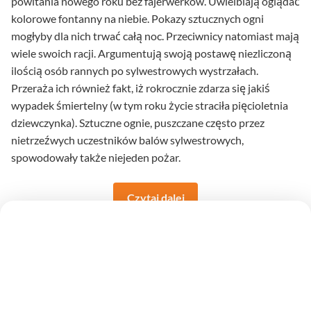
powitania nowego roku bez fajerwerków. Uwielbiają oglądać
kolorowe fontanny na niebie. Pokazy sztucznych ogni
mogłyby dla nich trwać całą noc. Przeciwnicy natomiast mają
wiele swoich racji. Argumentują swoją postawę niezliczoną
ilością osób rannych po sylwestrowych wystrzałach.
Przeraża ich również fakt, iż rokrocznie zdarza się jakiś
wypadek śmiertelny (w tym roku życie straciła pięcioletnia
dziewczynka). Sztuczne ognie, puszczane często przez
nietrzeźwych uczestników balów sylwestrowych,
spowodowały także niejeden pożar.
Czytaj dalej
na temat Pamiętna noc 31
Dlaczego nie