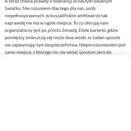
A teraz chwila prawdy o tolerancji w naszym lokalnym
światku. Nie rozumiem dlaczego dla nas, osób
niepełnosprawnych, w koszalińskim amfiteatrze tak
naprawdę nie ma w ogóle miejsca. To co oferują nam
organizatorzy jest po prostu żenadą. Dwie barierki, gdzie
pomiędzy zmieszczą się może dwa wózki, w żaden sposób
nie zapewniają nam bezpieczeństwa. Nieporozumieniem jest
samo miejsce, z którego nic nie widać (poziom zero do
samych desek dzieli tłum ludzi, którzy zasłaniają całkowicie
scenę. Daje to świetne świadectwo braku tolerancji dla
inwalidów, wózkowiczów dawnego województwa
koszalińskiego. Chciałabym również uzyskać wyjaśnienie na
fakt rezerwacji całego, najbardziej atrakcyjnego pod
względem widoczności sektora A. Około 400 miejsc
zabukowanych dla VIP-ów! Jak do tego faktu mają się
„rezerwacje” dla niepełnosprawnych?
Mam bardzo proste rozwiązanie właściwie bez kosztów. W
sektorze A właśnie zlikwidować kilka rzędów ławek i