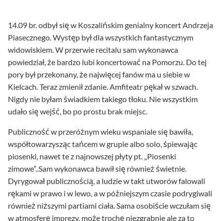
14.09 br. odbył się w Koszalińskim genialny koncert Andrzeja
Piasecznego. Występ był dla wszystkich fantastycznym
widowiskiem. W przerwie recitalu sam wykonawca
powiedział, że bardzo lubi koncertować na Pomorzu. Do tej
pory był przekonany, że najwięcej fanów ma u siebie w
Kielcach. Teraz zmienił zdanie. Amfiteatr pękał w szwach.
Nigdy nie byłam świadkiem takiego tłoku. Nie wszystkim
udało się wejść, bo po prostu brak miejsc.
Publiczność w przeróżnym wieku wspaniale się bawiła,
współtowarzysząc tańcem w grupie albo solo, śpiewając
piosenki, nawet te z najnowszej płyty pt. „Piosenki
zimowe”..Sam wykonawca bawił się również świetnie.
Dyrygował publicznością, a ludzie w takt utworów falowali
rękami w prawo i w lewo, a w późniejszym czasie podrygiwali
również niższymi partiami ciała. Sama osobiście wczułam się
w atmosferę imprezy, może trochę niezgrabnie ale za to