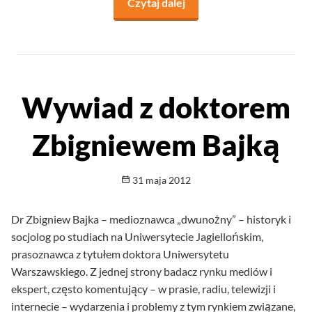
Czytaj dalej
na temat Niezwykle ważn
Wywiad z doktorem
Zbigniewem Bajką
Opublikowano
31 maja 2012
Dr Zbigniew Bajka – medioznawca „dwunożny” – historyk i
socjolog po studiach na Uniwersytecie Jagiellońskim,
prasoznawca z tytułem doktora Uniwersytetu
Warszawskiego. Z jednej strony badacz rynku mediów i
ekspert, często komentujący – w prasie, radiu, telewizji i
internecie – wydarzenia i problemy z tym rynkiem związane,