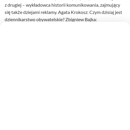
z drugiej – wykładowca historii komunikowania, zajmujący
się także dziejami reklamy. Agata Krokosz: Czym dzisiaj jest
dziennikarstwo obywatelskie? Zbigniew Bajka:
Dziennikarstwo obywatelskie to rodzaj dziennikarstwa
uprawiany przez nieprofesjonalnych dziennikarzy, a
dotyczący ważnych kwestii społecznych. Istotnym impulsem
dla jego rozwoju stało się upowszechnienie internetu.
Przedtem funkcjonowało głównie poprzez różnego rodzaju
gazetki, np. osiedlowe, na studenckich kampusach (jak w
Niemczech). Ale znalazłem także w internecie, że:
Czytaj dalej
na temat Wywiad z dokt