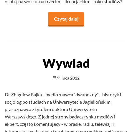
osobą na wózku, na trzecim – licencjackim – roku studiów?
Czytaj dalej
na temat Obecna funkcja d
Wywiad
Opublikowano
9 lipca 2012
Dr Zbigniew Bajka - medioznawca “dwunożny” - historyk i
socjolog po studiach na Uniwersytecie Jagiellońskim,
prasoznawca z tytułem doktora Uniwersytetu
Warszawskiego. Z jednej strony badacz rynku mediów i
ekpert, często komentujący - w prasie, radiu, telewizji i
internecie - wydarzenia i problemy z tym rynkiem związane, z