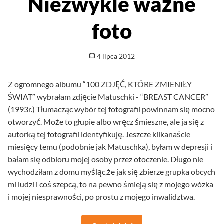
Niezwykle ważne
foto
Opublikowano
4 lipca 2012
Z ogromnego albumu “100 ZDJĘĆ, KTÓRE ZMIENIŁY
ŚWIAT” wybrałam zdjęcie Matuschki - “BREAST CANCER”
(1993r.) Tłumacząc wybór tej fotografii powinnam się mocno
otworzyć. Może to głupie albo wręcz śmieszne, ale ja się z
autorką tej fotografii identyfikuję. Jeszcze kilkanaście
miesięcy temu (podobnie jak Matuschka), byłam w depresji i
bałam się odbioru mojej osoby przez otoczenie. Długo nie
wychodziłam z domu myśląc,że jak się zbierze grupka obcych
mi ludzi i coś szepcą, to na pewno śmieją się z mojego wózka
i mojej niesprawności, po prostu z mojego inwalidztwa.