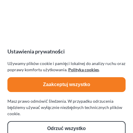
zwolenników i krytyków. Po pierwsze nie potrzebuje szkoły
ani wykształcenia. Kim na przykład jestem ja dzisiaj, będąc
osobą na wózku, na trzecim – licencjackim – roku studiów?
Pojawiają się opinie, że zwykły człowiek może poprzez
normalne blogi, nie do końca stać się, ale chociaż poczuć jak
tradycyjny dziennikarz.
Ustawienia prywatności
Czytaj dalej
na temat Obecna funkcja d
Używamy plików cookie i pamięci lokalnej do analizy ruchu oraz
poprawy komfortu użytkowania.
Polityka cookies
.
Zaakceptuj wszystko
Moja wizytówka
Masz prawo odmówić śledzenia. W przypadku odrzucenia
będziemy używać wyłącznie niezbędnych technicznych plików
cookie.
Opublikowano
23 maja 2012
Odrzuć wszystko