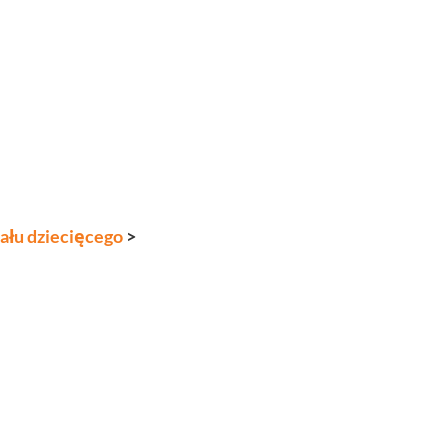
 przez
ału dziecięcego
>