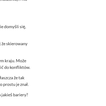
ie domyśli się,
j że skierowany
ym kraju. Może
ć do konfliktów.
łaszcza że tak
 prostu je znał.
 jakieś bariery?