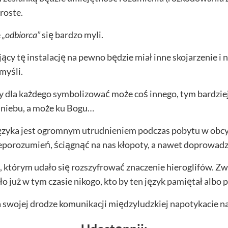
roste.
e
„odbiorca”
się bardzo myli.
cy tę instalację na pewno będzie miał inne skojarzenie i n
myśli.
y dla każdego symbolizować może coś innego, tym bardzie
u niebu, a może ku Bogu…
zyka jest ogromnym utrudnieniem podczas pobytu w obc
eporozumień, ściągnąć na nas kłopoty, a nawet doprowadzi
 którym udało się rozszyfrować znaczenie hieroglifów. Zw
o już w tym czasie nikogo, kto by ten język pamiętał albo po
a swojej drodze komunikacji międzyludzkiej napotykacie na