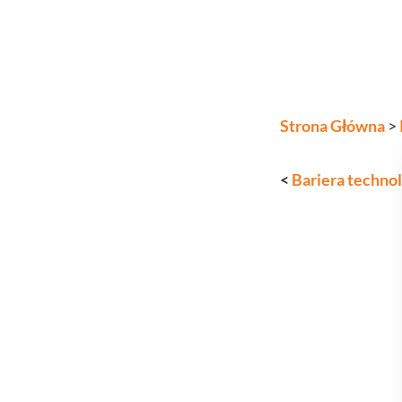
Strona Główna
>
<
Bariera technol