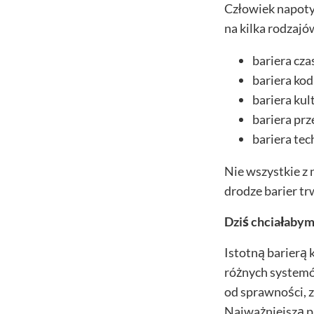
Człowiek napotyk
na kilka rodzajów
bariera czas
bariera kod
bariera kult
bariera prz
bariera tec
Nie wszystkie z 
drodze barier tr
Dziś chciałabym 
Istotną barierą 
różnych systemó
od sprawności, z
Najważniejszą p