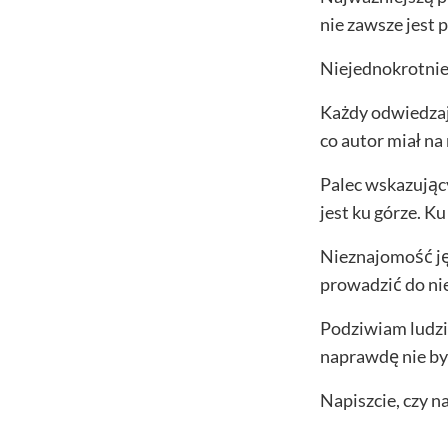
nie zawsze jest p
Niejednokrotni
Każdy odwiedzają
co autor miał na 
Palec wskazując
jest ku górze. K
Nieznajomość ję
prowadzić do ni
Podziwiam ludzi,
naprawdę nie był
Napiszcie, czy n