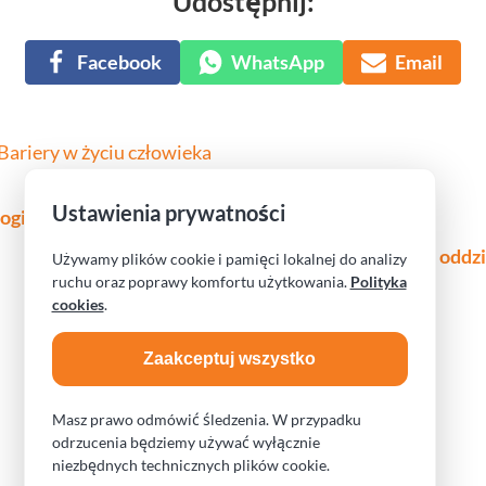
Udostępnij:
Udostępnij na
Facebook
Udostępnij przez
WhatsApp
Udostępnij
Email
Bariery w życiu człowieka
Ustawienia prywatności
ogii – narzędzi komunikacji
Charytatywne przedstawienie w BTD, na rzecz oddzi
Używamy plików cookie i pamięci lokalnej do analizy
ruchu oraz poprawy komfortu użytkowania.
Polityka
cookies
.
Zaakceptuj wszystko
Obserwuj na Facebook
Obserwuj na Instagram
Czytaj przez RSS
Masz prawo odmówić śledzenia. W przypadku
© 2026 – Agata Krokosz
odrzucenia będziemy używać wyłącznie
Polityka plików Cookies i Pamięci lokalnej
niezbędnych technicznych plików cookie.