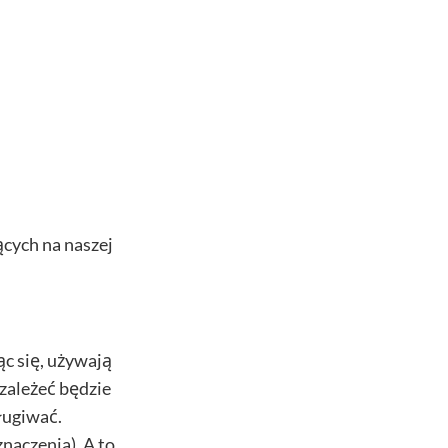
ących na naszej
c się, używają
zależeć będzie
ługiwać.
naczenia). A to