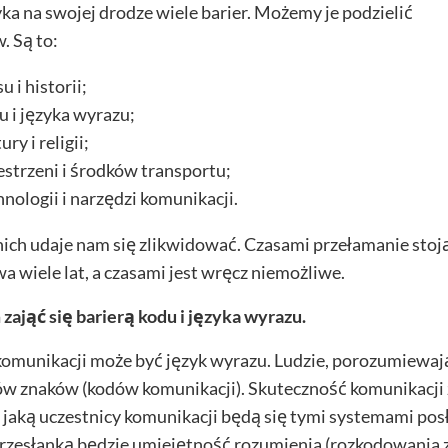
a na swojej drodze wiele barier. Możemy je podzielić
. Są to:
u i historii;
u i języka wyrazu;
ury i religii;
estrzeni i środków transportu;
hnologii i narzędzi komunikacji.
nich udaje nam się zlikwidować. Czasami przełamanie stoj
wa wiele lat, a czasami jest wręcz niemożliwe.
zająć się barierą kodu i języka wyrazu.
komunikacji może być język wyrazu. Ludzie, porozumiewają
w znaków (kodów komunikacji). Skuteczność komunikacji 
 jaką uczestnicy komunikacji będą się tymi systemami pos
rzesłanką będzie umiejętność rozumienia (rozkodowania z