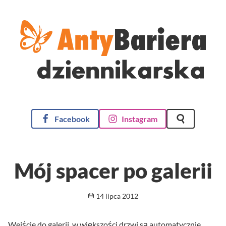
AntyBariera Dziennikarska
Facebook
Instagram
Szukaj na st
Mój spacer po galerii
Opublikowano
14 lipca 2012
Wejście do galerii, w większości drzwi są automatycznie