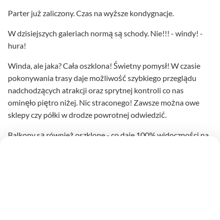
Parter już zaliczony. Czas na wyższe kondygnacje.
W dzisiejszych galeriach normą są schody. Nie!!! - windy! -
hura!
Winda, ale jaka? Cała oszklona! Świetny pomysł! W czasie
pokonywania trasy daje możliwość szybkiego przeglądu
nadchodzących atrakcji oraz sprytnej kontroli co nas
ominęło piętro niżej. Nic straconego! Zawsze można owe
sklepy czy półki w drodze powrotnej odwiedzić.
Balkony są również oszklone - co daje 100% widoczności na
wszystkie sklepy, dużo sklepów i ich oferty.
Księgarnia - wyprzedaż do 70%! Przykre, że słowo
drukowane jest wypierane przez coraz nowszą, bardziej
dostępną i wygodniejszą technikę. Takie nastały czasy! Ja
osobiście nie omijam takich okazji. Moją ulubioną półką są
książki za 5-10 zł (polecam np. “Stokrotki na śniegu”