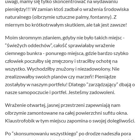
uwagi, mamy się tylko skoncentrować na wydawaniu
pieniędzy!!! W zamian ktoś zadbał o wrażenia środowiska
naturalnego (olbrzymie sztuczne palmy, fontanny). Z
miernym bo krótkotrwałym skutkiem, ale tak jest zawsze!
Moim skromnym zdaniem, gdyby nie było takich miejsc -
“świeżych oddechów”, całość sprawiałaby wrażenie
ciemnego bunkra - ponurego miejsca, gdzie bardzo szybko
człowiek poczułby się zmęczony i straciłby ochotę na
wszystko. Wychodziłby znużony i niezadowolony. Nie
zrealizowałby swoich planów czy marzeń! Pieniądze
zostałyby w naszym portfelu! Dlatego “zarządzający” dbają o
nasze samopoczucie i portfel. Jesteśmy zadowoleni.
Wrażenie otwartej, jasnej przestrzeni zapewniają nam
olbrzymie zamontowane na całej powierzchni sufitu okna.
Klaustrofobik w tym miejscu zapomina o swojej dolegliwości.
Po “skonsumowaniu wszystkiego” po drodze nadeszła pora