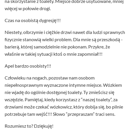
na skorzystanie z toalety. Miejsce dobrze usytuowane, mniej
więcej w połowie drogi.
Czas na osobistą dygresję!!!
Niestety, olbrzymie i ciężkie drzwi nawet dla ludzi sprawnych
fizycznie stanowią wielki problem. Dla mnie są przeszkodą -
barierą, której samodzielnie nie pokonam. Przykre, że
właśnie w takiej sytuacji ktoś o mnie zapomniał!!!
Apel bardzo osobisty!!!
Człowieku na nogach, pozostaw nam osobom
niepełnosprawnym wyznaczone intymne miejsce. Wózkiem
nie wjadę do ogólnie dostępnej toalety. Ty zmieścisz się
wszędzie. Pamiętaj, kiedy korzystasz z “naszej toalety”, za
drzwiami może czekać wózkowicz, który dobija się, bo pilnie
potrzebuje tam wejść!!! Słowo “przepraszam” traci sens.
Rozumiesz to? Dziękuję!